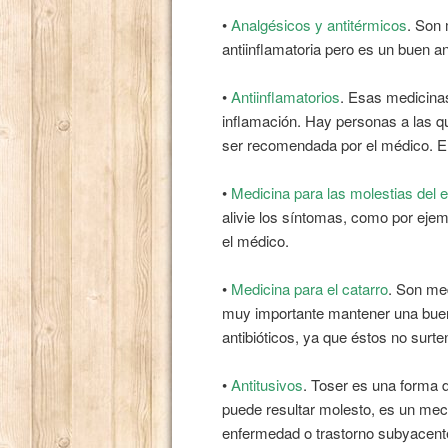
•
Analgésicos y antitérmicos
. Son 
antiinflamatoria pero es un buen a
•
Antiinflamatorios
. Esas medicina
inflamación. Hay personas a las q
ser recomendada por el médico. El
•
Medicina para las molestias del
alivie los síntomas, como por eje
el médico.
•
Medicina para el catarro
. Son med
muy importante mantener una buena 
antibióticos, ya que éstos no surte
•
Antitusivos
. Toser es una forma 
puede resultar molesto, es un mec
enfermedad o trastorno subyacente,