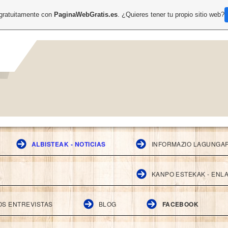
 gratuitamente con
PaginaWebGratis.es
. ¿Quieres tener tu propio sitio web?
ALBISTEAK - NOTICIAS
INFORMAZIO LAGUNGAR
KANPO ESTEKAK - ENL
OS ENTREVISTAS
BLOG
FACEBOOK