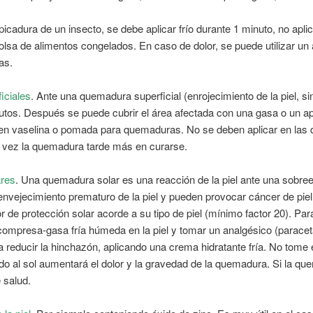
picadura de un insecto, se debe aplicar frío durante 1 minuto, no apli
olsa de alimentos congelados. En caso de dolor, se puede utilizar un
as.
ciales
. Ante una quemadura superficial (enrojecimiento de la piel, si
nutos. Después se puede cubrir el área afectada con una gasa o un a
 en vaselina o pomada para quemaduras. No se deben aplicar en la
l vez la quemadura tarde más en curarse.
ares
. Una quemadura solar es una reacción de la piel ante una sobreex
vejecimiento prematuro de la piel y pueden provocar cáncer de piel
r de protección solar acorde a su tipo de piel (mínimo factor 20). Para
ompresa-gasa fría húmeda en la piel y tomar un analgésico (paraceta
 a reducir la hinchazón, aplicando una crema hidratante fría. No tome
do al sol aumentará el dolor y la gravedad de la quemadura. Si la q
 salud.