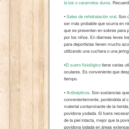
la tos o caramelos duros
. Recuerd
•
Sales de rehidratación oral
. Son 
ser más probable que ocurra en ni
que se presentan en sobres para p
por los niños. En diarreas leves l
para deportistas tienen mucho azú
utilizando una cuchara o una jerin
•
El suero fisiológico
tiene varias ut
oculares. Es conveniente que desp
tiempo.
•
Antisépticos
. Son sustancias que 
convenientemente, poniéndola al ch
material contaminante de la herida
povidona yodada. Si fuera necesari
de la piel intacta, mejor que la p
povidona iodada en áreas extensas 