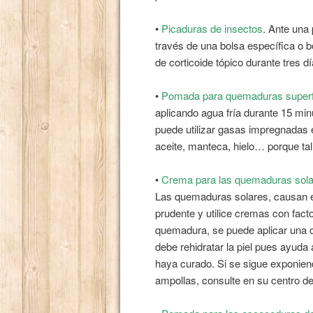
•
Picaduras de insectos
. Ante una 
través de una bolsa específica o b
de corticoide tópico durante tres dí
•
Pomada para quemaduras superfi
aplicando agua fría durante 15 mi
puede utilizar gasas impregnadas
aceite, manteca, hielo… porque ta
•
Crema para las quemaduras sol
Las quemaduras solares, causan en
prudente y utilice cremas con facto
quemadura, se puede aplicar una c
debe rehidratar la piel pues ayuda
haya curado. Si se sigue exponien
ampollas, consulte en su centro de