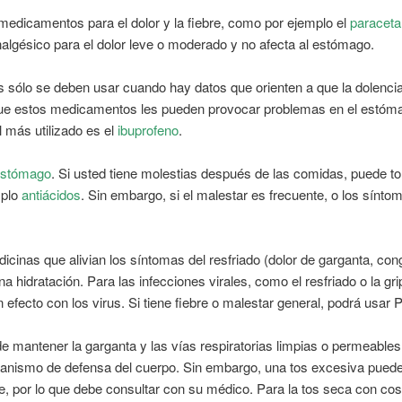
medicamentos para el dolor y la fiebre, como por ejemplo el
paraceta
nalgésico para el dolor leve o moderado y no afecta al estómago.
s sólo se deben usar cuando hay datos que orienten a que la dolenci
ue estos medicamentos les pueden provocar problemas en el estómago
 más utilizado es el
ibuprofeno
.
 estómago
. Si usted tiene molestias después de las comidas, puede 
mplo
antiácidos
. Sin embargo, si el malestar es frecuente, o los sínto
icinas que alivian los síntomas del resfriado (dolor de garganta, co
hidratación. Para las infecciones virales, como el resfriado o la gr
n efecto con los virus. Si tiene fiebre o malestar general, podrá usar
de mantener la garganta y las vías respiratorias limpias o permeable
anismo de defensa del cuerpo. Sin embargo, una tos excesiva puede 
 por lo que debe consultar con su médico. Para la tos seca con cosqu