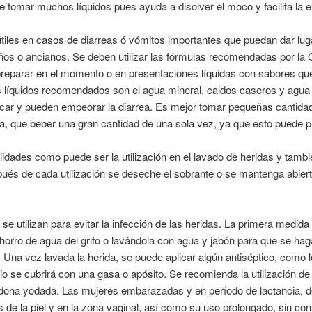
e tomar muchos líquidos pues ayuda a disolver el moco y facilita la 
útiles en casos de diarreas ó vómitos importantes que puedan dar luga
ños o ancianos. Se deben utilizar las fórmulas recomendadas por la 
reparar en el momento o en presentaciones líquidas con sabores qu
os líquidos recomendados son el agua mineral, caldos caseros y agua
car y pueden empeorar la diarrea. Es mejor tomar pequeñas cantidad
ga, que beber una gran cantidad de una sola vez, ya que esto puede 
ilidades como puede ser la utilización en el lavado de heridas y tam
ués de cada utilización se deseche el sobrante o se mantenga abiert
se utilizan para evitar la infección de las heridas. La primera medida
orro de agua del grifo o lavándola con agua y jabón para que se hag
. Una vez lavada la herida, se puede aplicar algún antiséptico, como 
o se cubrirá con una gasa o apósito. Se recomienda la utilización de 
ovidona yodada. Las mujeres embarazadas y en período de lactancia, de
de la piel y en la zona vaginal, así como su uso prolongado, sin con