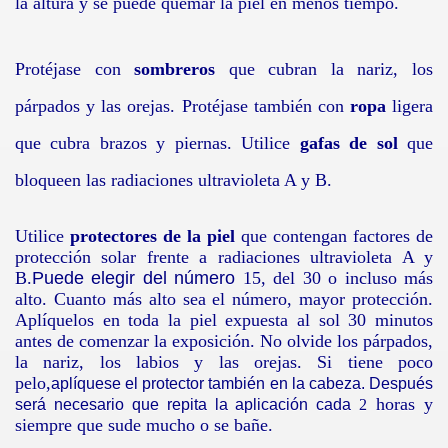
la altura y se puede quemar la piel en menos tiempo.
Protéjase con
sombreros
que cubran la nariz, los
párpados y las orejas. Protéjase también con
ropa
ligera
que cubra brazos y piernas. Utilice
gafas de sol
que
bloqueen las radiaciones ultravioleta A y B.
Utilice
protectores de la piel
que contengan factores de
protección solar frente a radiaciones ultravioleta A y
B.
Puede elegir del número
15
, del
30
o incluso más
alto. Cuanto más alto sea el número, mayor protección.
Aplíquelos en toda la piel expuesta al sol
30
minutos
antes de comenzar la exposición. No olvide los párpados,
la nariz, los labios y las orejas. Si tiene poco
pelo,
aplíquese el protector también en la cabeza. Después
horas y
será necesario que repita la aplicación cada
2
siempre que sude mucho o se bañe.