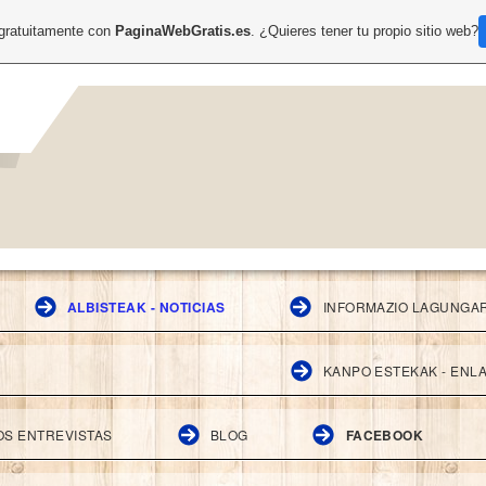
 gratuitamente con
PaginaWebGratis.es
. ¿Quieres tener tu propio sitio web?
ALBISTEAK - NOTICIAS
INFORMAZIO LAGUNGAR
KANPO ESTEKAK - ENL
OS ENTREVISTAS
BLOG
FACEBOOK