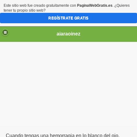
Este sitio web fue creado gratuitamente con
PaginaWebGratis.es
. ¿Quieres
tener tu propio sitio web?
REGÍSTRATE GRATIS
aiaraoinez
NFORMACION UTIL
O
Cuando tengas una hemorragia en lo blanco del ojo,