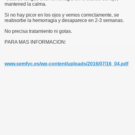
mantened la calma.
BADO
Si no hay picor en los ojos y vemos correctamente, se
reabsorbe la hemorragia y desaparece en 2-3 semanas.
No precisa tratamiento ni gotas.
DEL OJO
PARA MAS INFORMACION:
www.semfyc.es/wp-content/uploads/2016/07/16_04.pdf
NTARIA AUTORREGULADA
XTERNOS
LTADOS ENTREVISTAS